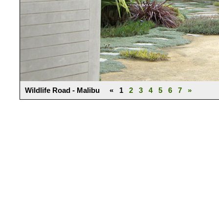
Wildlife Road - Malibu « 1
2
3
4
5
6
7
»